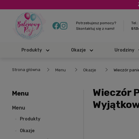
Potrzebujesz pomocy?
Tel.:
Skontaktuj się z nami!
51
Produkty
Okazje
Urodziny
Strona główna
Menu
Okazje
Wieczór pani
Wieczór 
Menu
Wyjątkow
Menu
Produkty
Okazje