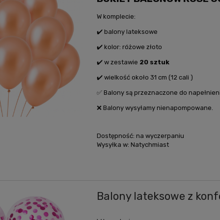
W komplecie:
✔️ balony lateksowe
✔️ kolor: różowe złoto
✔️ w zestawie
20 sztuk
✔️ wielkość około 31 cm (12 cali )
✅ Balony są przeznaczone do napełnien
❌ Balony wysyłamy nienapompowane.
Dostępność:
na wyczerpaniu
Wysyłka w:
Natychmiast
Balony lateksowe z konfet