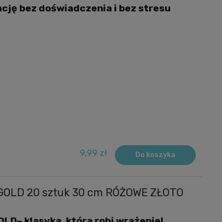
cję bez doświadczenia i bez stresu
9,99 zł
Do koszyka
 GOLD 20 sztuk 30 cm RÓŻOWE ZŁOTO
D– klasyka, która robi wrażenie!