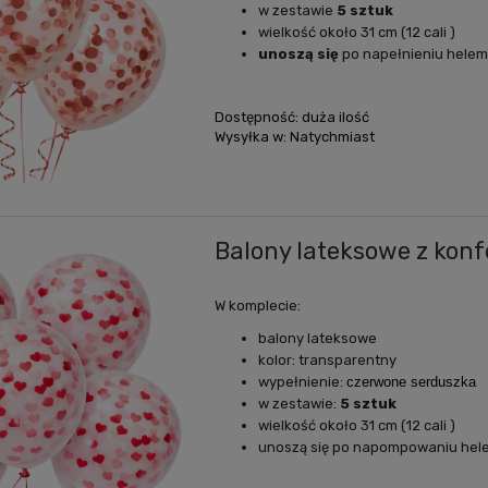
w zestawie
5 sztuk
wielkość około 31 cm (12 cali )
unoszą się
po napełnieniu hele
Dostępność:
duża ilość
Wysyłka w:
Natychmiast
Balony lateksowe z konfe
W komplecie:
balony lateksowe
kolor: transparentny
wypełnienie:
czerwone serduszka
w zestawie:
5 sztuk
wielkość około 31 cm (12 cali )
unoszą się po napompowaniu hel