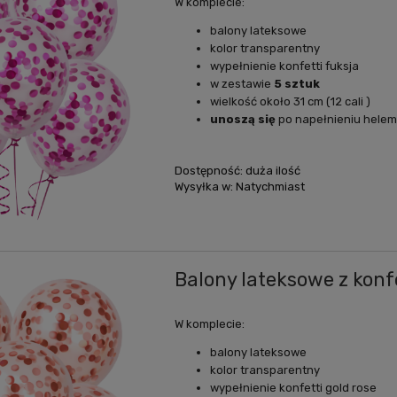
W komplecie:
balony lateksowe
kolor transparentny
wypełnienie konfetti fuksja
w zestawie
5 sztuk
wielkość około 31 cm (12 cali )
unoszą się
po napełnieniu hele
Dostępność:
duża ilość
Wysyłka w:
Natychmiast
Balony lateksowe z konfe
W komplecie:
balony lateksowe
kolor transparentny
wypełnienie konfetti gold rose