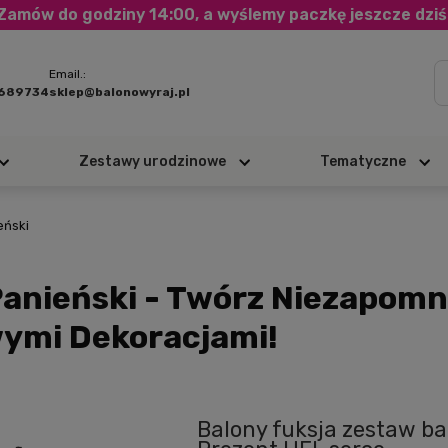
Zamów do godziny 14:00, a wyślemy paczkę jeszcze dziś
Email.:
3689734
sklep@balonowyraj.pl
Zestawy urodzinowe
Tematyczne
eński
Panieński - Twórz Niezapomn
ymi Dekoracjami!
Balony fuksja zestaw b