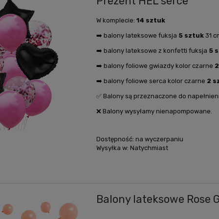
Prezent HEL serce️
W komplecie:
14 sztuk
➡️ balony lateksowe fuksja
5 sztuk
31 cm
➡️ balony lateksowe z konfetti fuksja
5 
➡️ balony foliowe gwiazdy kolor czarne
2
➡️ balony foliowe serca kolor czarne
2 s
✅ Balony są przeznaczone do napełnien
❌ Balony wysyłamy nienapompowane.
Dostępność:
na wyczerpaniu
Wysyłka w:
Natychmiast
Balony lateksowe Rose Go