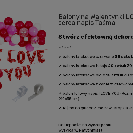
Balony na Walentynki L
serca napis Taśma
Stwórz efektowną dekora
⭐️⭐️⭐️⭐️⭐️
✔ balony lateksowe czerwone
35 sztu
✔ balony lateksowe fuksja
20 sztuk
30
✔ balony lateksowe białe
15 sztuk
30 c
✔ balony lateksowe z konfetti czerwon
✔ balon foliowy napis I LOVE YOU (Ro
210x35 cm)
✔ taśma do girland 5 metrów i kropki kle
Dostępność:
na wyczerpaniu
Wysyłka w:
Natychmiast