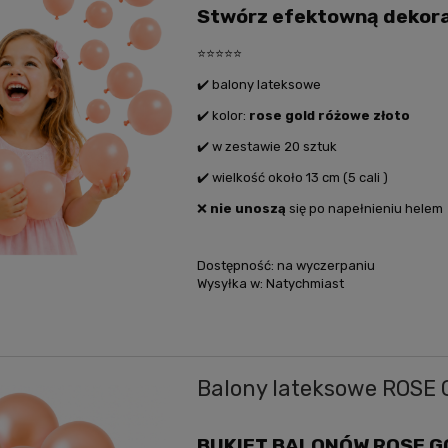
Stwórz efektowną dekora
⭐️⭐️⭐️⭐️⭐️
✔️ balony lateksowe
✔️ kolor:
rose gold różowe złoto
✔️ w zestawie 20 sztuk
✔️ wielkość około 13 cm (5 cali )
❌
nie unoszą
się po napełnieniu helem
Dostępność:
na wyczerpaniu
Wysyłka w:
Natychmiast
Balony lateksowe ROSE
BUKIET BALONÓW ROSE GOL