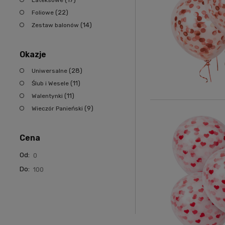
Lateksowe
(22)
Foliowe
(14)
Zestaw balonów
Okazje
(28)
Uniwersalne
(11)
Ślub i Wesele
(11)
Walentynki
(9)
Wieczór Panieński
Cena
Od:
Do: