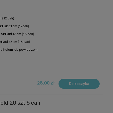
 (12 cali)
sztuk
31 cm (12cali)
 sztuki
45cm (18 cali)
ztuki
45cm (18 cali)
ia helem lub powietrzem.
28,00 zł
Do koszyka
ld 20 szt 5 cali