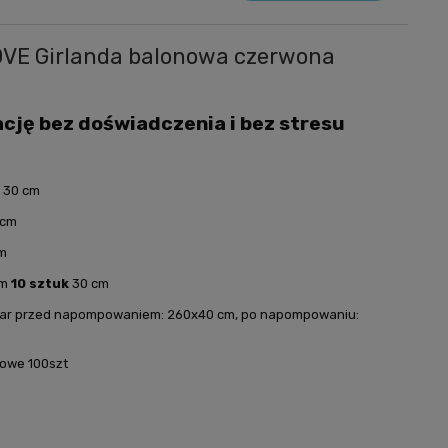
OVE Girlanda balonowa czerwona
cję bez doświadczenia i bez stresu
k
30 cm
 cm
m
ym
10 sztuk
30 cm
zmiar przed napompowaniem: 260x40 cm, po napompowaniu:
jowe 100szt