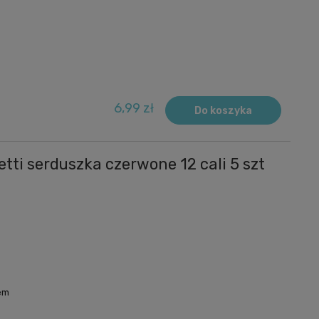
m
6,99 zł
Do koszyka
tti serduszka czerwone 12 cali 5 szt
em