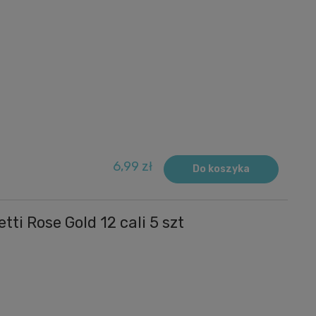
m
6,99 zł
Do koszyka
tti Rose Gold 12 cali 5 szt