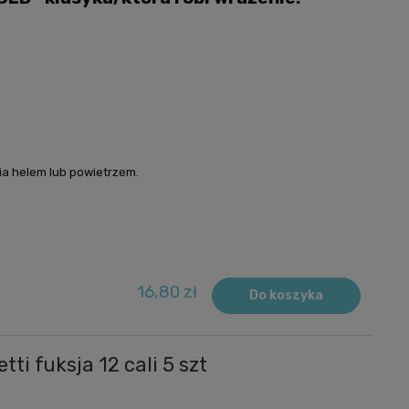
ia helem lub powietrzem.
16,80 zł
Do koszyka
ti fuksja 12 cali 5 szt