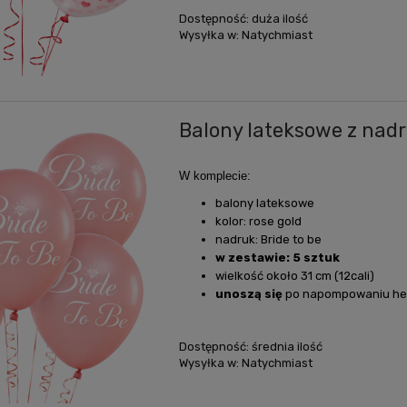
Dostępność:
duża ilość
Wysyłka w:
Natychmiast
Balony lateksowe z nadru
W komplecie:
balony lateksowe
kolor: rose gold
nadruk: Bride to be
w zestawie: 5 sztuk
wielkość około 31 cm (12cali)
unoszą się
po napompowaniu he
Dostępność:
średnia ilość
Wysyłka w:
Natychmiast