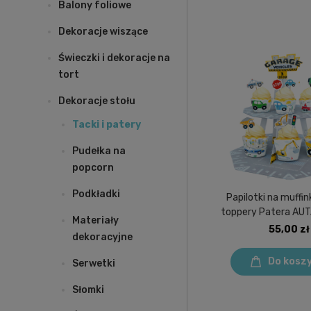
Balony foliowe
Dekoracje wiszące
Świeczki i dekoracje na
tort
Dekoracje stołu
Tacki i patery
Pudełka na
popcorn
Podkładki
Papilotki na muffi
toppery Patera AUT
Materiały
Chłopca Bud
55,00 zł
dekoracyjne
Do kosz
Serwetki
Słomki