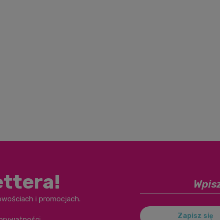
ettera!
owościach i promocjach.
Zapisz się
 prywatności
.