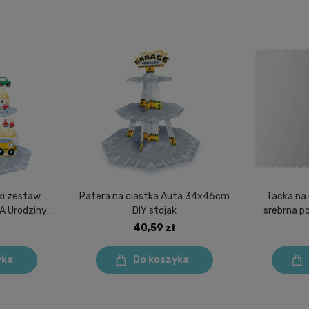
nki zestaw
Patera na ciastka Auta 34x46cm
Tacka na
A Urodziny
DIY stojak
srebrna p
owa
40,59 zł
yka
Do koszyka