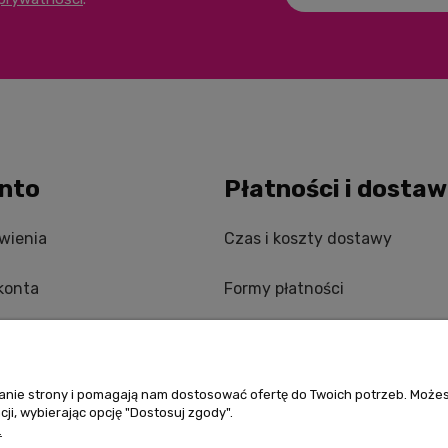
nto
Płatności i dosta
wienia
Czas i koszty dostawy
konta
Formy płatności
nia
ałanie strony i pomagają nam dostosować ofertę do Twoich potrzeb. Może
ji, wybierając opcję "Dostosuj zgody".
.