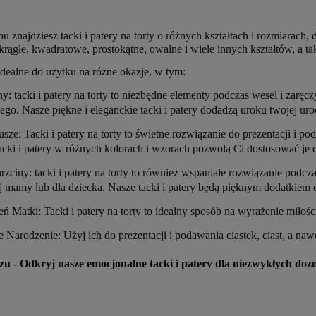
u znajdziesz tacki i patery na torty o różnych kształtach i rozmiarach
rągłe, kwadratowe, prostokątne, owalne i wiele innych kształtów, a ta
 idealne do użytku na różne okazje, w tym:
y: tacki i patery na torty to niezbędne elementy podczas wesel i zaręc
ego. Nasze piękne i eleganckie tacki i patery dodadzą uroku twojej u
eusze: Tacki i patery na torty to świetne rozwiązanie do prezentacji i
acki i patery w różnych kolorach i wzorach pozwolą Ci dostosować je do
rzciny: tacki i patery na torty to również wspaniałe rozwiązanie podcz
łej mamy lub dla dziecka. Nasze tacki i patery będą pięknym dodatkiem
ń Matki: Tacki i patery na torty to idealny sposób na wyrażenie miłości
 Narodzenie: Użyj ich do prezentacji i podawania ciastek, ciast, a n
zu - Odkryj nasze emocjonalne tacki i patery dla niezwykłych doz