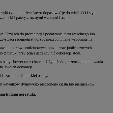
, dzięki czemu możesz łatwo dopasować je do wielkości i stylu
kże tacki i patery z różnymi wzorami i ozdobami.
zyn. Użyj ich do prezentacji i podawania tortu weselnego lub
roczystości i pomogą stworzyć niezapomniane wspomnienia.
 podawania tortów urodzinowych oraz tortów jubileuszowych.
 tematyki przyjęcia i uatrakcyjnić dekoracje stołu.
as baby shower oraz chrzcin. Użyj ich do prezentacji i podawania
 do Twoich dekoracji.
 i szacunku dla bliskiej osoby.
awet kawałków dyniowego pieczonego ciasta lub pierniczków.
nań kulinarnej sztuki.