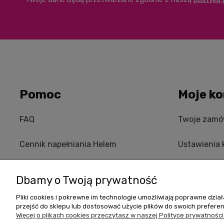
Pomoc
Moje ko
FAQ
Twoje zamó
Cennik napełniania Helem
Ustawienia 
Zwroty i reklamacje
Przechowal
Dbamy o Twoją prywatność
Regulamin
Pliki cookies i pokrewne im technologie umożliwiają poprawne dzi
przejść do sklepu lub dostosować użycie plików do swoich preferenc
Więcej o plikach cookies przeczytasz w naszej Polityce prywatności
Regulamin Voucherów