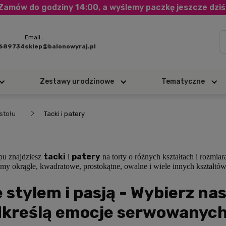
Zamów do godziny 14:00, a wyślemy paczkę jeszcze dziś
Email.:
3689734
sklep@balonowyraj.pl
Zestawy urodzinowe
Tematyczne
stołu
Tacki i patery
tacki
patery
pu znajdziesz
i
na torty o różnych kształtach i rozmia
my okrągłe, kwadratowe, prostokątne, owalne i wiele innych kształtów,
 stylem i pasją - Wybierz nas
dkreślą emocje serwowanyc