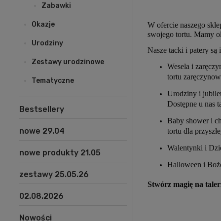
Zabawki
Okazje
W ofercie naszego sklep
swojego tortu. Mamy ok
Urodziny
Nasze tacki i patery są
Zestawy urodzinowe
Wesela i zaręczyn
tortu zaręczynow
Tematyczne
Urodziny i jubil
Dostępne u nas t
Bestsellery
Baby shower i ch
nowe 29.04
tortu dla przysz
Walentynki i Dzie
nowe produkty 21.05
Halloween i Boże
zestawy 25.05.26
Stwórz magię na taler
02.08.2026
Nowości