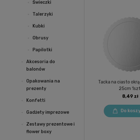
Świeczki
Talerzyki
Kubki
Obrusy
Papilotki
Akcesoria do
balonów
Opakowania na
Tacka na ciasto okrą
25cm 1szt
prezenty
8,49 zł
Konfetti
Do kosz
Gadżety imprezowe
Zestawy prezentowe i
flower boxy