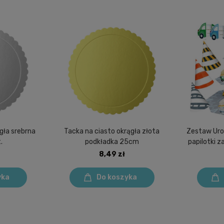
gła srebrna
Tacka na ciasto okrągła złota
Zestaw Uro
.
podkładka 25cm
papilotki 
Ko
8,49 zł
yka
Do koszyka