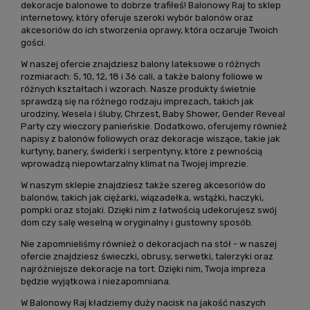
dekoracje balonowe to dobrze trafiłeś! Balonowy Raj to sklep
internetowy, który oferuje szeroki wybór balonów oraz
akcesoriów do ich stworzenia oprawy, która oczaruje Twoich
gości.
W naszej ofercie znajdziesz balony lateksowe o różnych
rozmiarach: 5, 10, 12, 18 i 36 cali, a także balony foliowe w
różnych kształtach i wzorach. Nasze produkty świetnie
sprawdzą się na różnego rodzaju imprezach, takich jak
urodziny, Wesela i śluby, Chrzest, Baby Shower, Gender Reveal
Party czy wieczory panieńskie. Dodatkowo, oferujemy również
napisy z balonów foliowych oraz dekoracje wiszące, takie jak
kurtyny, banery, świderki i serpentyny, które z pewnością
wprowadzą niepowtarzalny klimat na Twojej imprezie.
W naszym sklepie znajdziesz także szereg akcesoriów do
balonów, takich jak ciężarki, wiązadełka, wstążki, haczyki,
pompki oraz stojaki. Dzięki nim z łatwością udekorujesz swój
dom czy salę weselną w oryginalny i gustowny sposób.
Nie zapomnieliśmy również o dekoracjach na stół - w naszej
ofercie znajdziesz świeczki, obrusy, serwetki, talerzyki oraz
najróżniejsze dekoracje na tort. Dzięki nim, Twoja impreza
będzie wyjątkowa i niezapomniana.
W Balonowy Raj kładziemy duży nacisk na jakość naszych