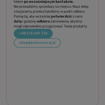
helem
po wcześniejszym kontakcie.
Nie prowadzimy sprzedaży na miejscu. Nasz sklep
stacjonarny przekształciliśmy w punkt odbioru.
Pamiętaj, aby wcześniej
potwierdzić
z nami
datę
i godzinę
odbioru
zamówienia, abyśmy
mogli odpowiednio przygotować Twoje produkty.
+48 513 689 734
sklep@balonowyraj.pl