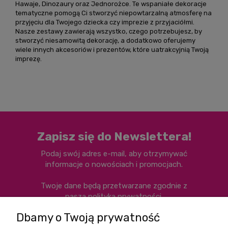
Hawaje, Dinozaury oraz Jednorożce. Te wspaniałe dekoracje
tematyczne pomogą Ci stworzyć niepowtarzalną atmosferę na
przyjęciu dla Twojego dziecka czy imprezie z przyjaciółmi.
Nasze zestawy zawierają wszystko, czego potrzebujesz, by
stworzyć niesamowitą dekorację, a dodatkowo oferujemy
wiele innych akcesoriów i prezentów, które uatrakcyjnią Twoją
imprezę.
Zapisz się do Newslettera!
Podaj swój adres e-mail, aby otrzymywać
informacje o nowościach i promocjach.
Twoje dane będą przetwarzane zgodnie z
naszą
polityką prywatności
.
Dbamy o Twoją prywatność