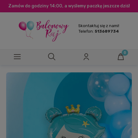
Zamów do godziny 14:00, a wyślemy paczkę jeszcze dziś!
Skontaktuj się z nami!
Telefon:
513689734