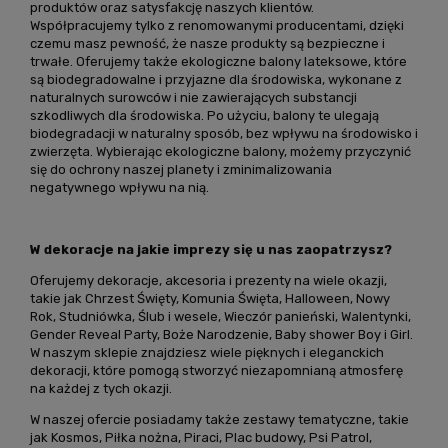
produktów oraz satysfakcję naszych klientów.
Współpracujemy tylko z renomowanymi producentami, dzięki
czemu masz pewność, że nasze produkty są bezpieczne i
trwałe. Oferujemy także ekologiczne balony lateksowe, które
są biodegradowalne i przyjazne dla środowiska, wykonane z
naturalnych surowców i nie zawierających substancji
szkodliwych dla środowiska. Po użyciu, balony te ulegają
biodegradacji w naturalny sposób, bez wpływu na środowisko i
zwierzęta. Wybierając ekologiczne balony, możemy przyczynić
się do ochrony naszej planety i zminimalizowania
negatywnego wpływu na nią.
W dekoracje na jakie imprezy się u nas zaopatrzysz?
Oferujemy dekoracje, akcesoria i prezenty na wiele okazji,
takie jak Chrzest Święty, Komunia Święta, Halloween, Nowy
Rok, Studniówka, Ślub i wesele, Wieczór panieński, Walentynki,
Gender Reveal Party, Boże Narodzenie, Baby shower Boy i Girl.
W naszym sklepie znajdziesz wiele pięknych i eleganckich
dekoracji, które pomogą stworzyć niezapomnianą atmosferę
na każdej z tych okazji.
W naszej ofercie posiadamy także zestawy tematyczne, takie
jak Kosmos, Piłka nożna, Piraci, Plac budowy, Psi Patrol,