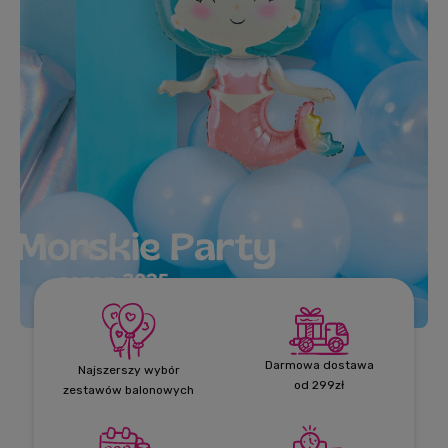
Darmowa dostawa
Najszerszy wybór
od 299zł
zestawów balonowych