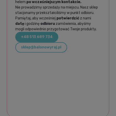
helem
po wcześniejszym kontakcie.
Nie prowadzimy sprzedaży na miejscu. Nasz sklep
stacjonarny przekształciliśmy w punkt odbioru.
Pamiętaj, aby wcześniej
potwierdzić
z nami
datę
i godzinę
odbioru
zamówienia, abyśmy
mogli odpowiednio przygotować Twoje produkty.
+48 513 689 734
sklep@balonowyraj.pl