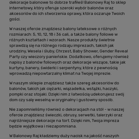
dekoracje balonowe to dobrze trafiłeś! Balonowy Raj to sklep
internetowy, który oferuje szeroki wybór balonów oraz
akcesoriów do ich stworzenia oprawy, która oczaruje Twoich
gości.
W naszej ofercie znajdziesz balony lateksowe o różnych
rozmiarach: 5, 10, 12, 18 i 36 cali, a także balony foliowe w
różnych kształtach i wzorach. Nasze produkty świetnie
sprawdzą się na różnego rodzaju imprezach, takich jak
urodziny, Wesela i śluby, Chrzest, Baby Shower, Gender Reveal
Party czy wieczory panieńskie. Dodatkowo, oferujemy również
napisy z balonów foliowych oraz dekoracje wiszące, takie jak
kurtyny, banery, świderki i serpentyny, które z pewnością
wprowadzą niepowtarzalny klimat na Twojej imprezie.
W naszym sklepie znajdziesz także szereg akcesoriów do
balonów, takich jak ciężarki, wiązadełka, wstążki, haczyki,
pompki oraz stojaki. Dzięki nim z łatwością udekorujesz swój
dom czy salę weselną w oryginalny i gustowny sposób.
Nie zapomnieliśmy również o dekoracjach na stół - w naszej
ofercie znajdziesz świeczki, obrusy, serwetki, talerzyki oraz
najróżniejsze dekoracje na tort. Dzięki nim, Twoja impreza
będzie wyjątkowa i niezapomniana.
W Balonowy Raj kładziemy duży nacisk na jakość naszych