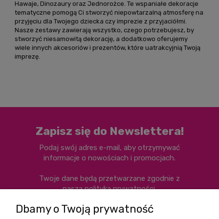
Hawaje, Dinozaury oraz Jednorożce. Te wspaniałe dekoracje
tematyczne pomogą Ci stworzyć niepowtarzalną atmosferę na
przyjęciu dla Twojego dziecka czy imprezie z przyjaciółmi.
Nasze zestawy zawierają wszystko, czego potrzebujesz, by
stworzyć niesamowitą dekorację, a dodatkowo oferujemy
wiele innych akcesoriów i prezentów, które uatrakcyjnią Twoją
imprezę.
Zapisz się do Newslettera!
Podaj swój adres e-mail, aby otrzymywać
informacje o nowościach i promocjach.
Twoje dane będą przetwarzane zgodnie z
naszą
polityką prywatności
.
Dbamy o Twoją prywatność