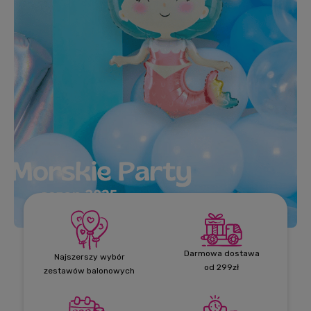
Darmowa dostawa
Najszerszy wybór
od 299zł
zestawów balonowych