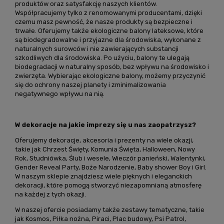
produktów oraz satysfakcję naszych klientów.
Współpracujemy tylko z renomowanymi producentami, dzięki
czemu masz pewność, że nasze produkty są bezpieczne i
trwałe. Oferujemy także ekologiczne balony lateksowe, które
są biodegradowalne i przyjazne dla środowiska, wykonane z
naturalnych surowców i nie zawierających substancji
szkodliwych dla środowiska. Po użyciu, balony te ulegają
biodegradacji w naturalny sposób, bez wpływu na środowisko i
zwierzęta. Wybierając ekologiczne balony, możemy przyczynić
się do ochrony naszej planety i zminimalizowania
negatywnego wpływu na nią.
W dekoracje na jakie imprezy się u nas zaopatrzysz?
Oferujemy dekoracje, akcesoria i prezenty na wiele okazji,
takie jak Chrzest Święty, Komunia Święta, Halloween, Nowy
Rok, Studniówka, Ślub i wesele, Wieczór panieński, Walentynki,
Gender Reveal Party, Boże Narodzenie, Baby shower Boy i Girl.
W naszym sklepie znajdziesz wiele pięknych i eleganckich
dekoracji, które pomogą stworzyć niezapomnianą atmosferę
na każdej z tych okazji.
W naszej ofercie posiadamy także zestawy tematyczne, takie
jak Kosmos, Piłka nożna, Piraci, Plac budowy, Psi Patrol,