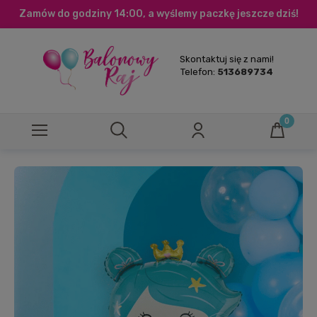
Zamów do godziny 14:00, a wyślemy paczkę jeszcze dziś!
Skontaktuj się z nami!
Telefon:
513689734