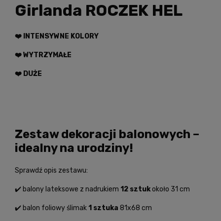
Girlanda ROCZEK HEL
❤️‍ INTENSYWNE KOLORY
❤️‍ WYTRZYMAŁE
❤️ DUŻE
Zestaw dekoracji balonowych –
idealny na urodziny!
Sprawdź opis zestawu:
✔️ balony lateksowe z nadrukiem
12 sztuk
około 31 cm
✔️ balon foliowy ślimak
1 sztuka
81x68 cm