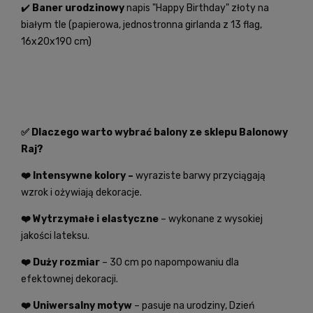
✔️
Baner urodzinowy
napis "Happy Birthday" złoty na
białym tle (papierowa, jednostronna girlanda z 13 flag,
16x20x190 cm)
✅ Dlaczego warto wybrać balony ze sklepu Balonowy
Raj?
❤️ Intensywne kolory –
wyraziste barwy przyciągają
wzrok i ożywiają dekoracje.
❤️ Wytrzymałe i elastyczne
– wykonane z wysokiej
jakości lateksu.
❤️ Duży rozmiar
– 30 cm po napompowaniu dla
efektownej dekoracji.
❤️ Uniwersalny motyw
– pasuje na urodziny, Dzień