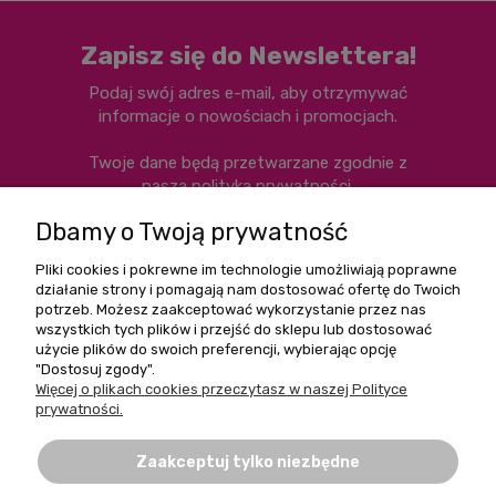
Zapisz się do Newslettera!
Podaj swój adres e-mail, aby otrzymywać
informacje o nowościach i promocjach.
Twoje dane będą przetwarzane zgodnie z
naszą
polityką prywatności
.
Dbamy o Twoją prywatność
Pliki cookies i pokrewne im technologie umożliwiają poprawne
działanie strony i pomagają nam dostosować ofertę do Twoich
Zapisz się
potrzeb. Możesz zaakceptować wykorzystanie przez nas
wszystkich tych plików i przejść do sklepu lub dostosować
użycie plików do swoich preferencji, wybierając opcję
"Dostosuj zgody".
Więcej o plikach cookies przeczytasz w naszej Polityce
Pomoc
prywatności.
Moje konto
Zaakceptuj tylko niezbędne